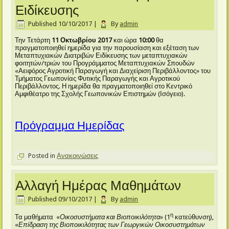
Ειδίκευσης
Published
10/10/2017
|
By
admin
Την Τετάρτη
11 Οκτωβρίου 2017
και ώρα
10:00
θα
πραγματοποιηθεί ημερίδα για την παρουσίαση και εξέταση των
Μεταπτυχιακών Διατριβών Ειδίκευσης των μεταπτυχιακών
φοιτητών/τριών του Προγράμματος Μεταπτυχιακών Σπουδών
«Αειφόρος Αγροτική Παραγωγή και Διαχείριση Περιβάλλοντος» του
Τμήματος Γεωπονίας Φυτικής Παραγωγής και Αγροτικού
Περιβάλλοντος. Η ημερίδα θα πραγματοποιηθεί στο Κεντρικό
Αμφιθέατρο της Σχολής Γεωπονικών Επιστημών (Ισόγειο).
Πρόγραμμα Ημερίδας
Posted in
Ανακοινώσεις
Αλλαγή Ημέρας Μαθημάτων
Published
09/10/2017
|
By
admin
η
Τα μαθήματα «
Οικοσυστήματα και Βιοποικιλότητα
» (1
κατεύθυνση),
«
Επίδραση της Βιοποικιλότητας των Γεωργικών Οικοσυστημάτων