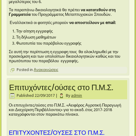
μεγαλύτερος του 6.
Τα παραπάνω δικαιολογητικά θα πρέπει
να κατατεθούν στη
Γραμματεία
του Προγράμματος Μεταπτυχιακών Σπουδών.
Εναλλακτικά οι φοιτητές μπορούν
να αποστείλουν με
email:
Την αίτηση εγγραφής
Τη δήλωση μαθημάτων
Φωτοτυπία του παράβολου εγγραφής
Σε αυτή την περίπτωση η εγγραφη τους θα ολοκληρωθεί με την
προσκόμιση και των υπολοίπων δικαιολογητικών καθώς και του
πρωτότυπου του παραβόλου εγγραφής.
Posted in
Ανακοινώσεις
Επιτυχόντες/ούσες στο Π.Μ.Σ.
Published
22/09/2017
|
By
admin
Οι επιτυχόντες/ούσες στο Π.Μ.Σ. «Αειφόρος Αγροτική Παραγωγή
και Διαχείριση Περιβάλλοντος» για το ακαδ. έτος 2017-2018
καταγράφονται στον παρακάτω πίνακα.
ΕΠΙΤΥΧΟΝΤΕΣ/ΟΥΣΕΣ ΣΤΟ Π.Μ.Σ.