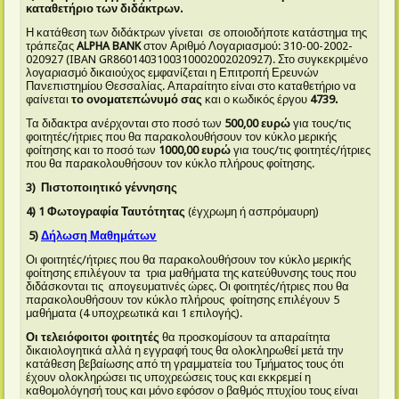
καταθετήριο των διδάκτρων.
Η κατάθεση των διδάκτρων γίνεται σε οποιοδήποτε κατάστημα της
τράπεζας
ALPHA
BANK
στον Αριθμό Λογαριασμού: 310-00-2002-
020927 (IBAN GR8601403100310002002020927). Στο συγκεκριμένο
λογαριασμό δικαιούχος εμφανίζεται η Επιτροπή Ερευνών
Πανεπιστημίου Θεσσαλίας. Απαραίτητο είναι στο καταθετήριο να
φαίνεται
το ονοματεπώνυμό σας
και ο κωδικός έργου
4739.
Τα διδακτρα ανέρχονται στο ποσό των
500,00 ευρώ
για τους/τις
φοιτητές/ήτριες που θα παρακολουθήσουν τον κύκλο μερικής
φοίτησης και το ποσό των
1000,00 ευρώ
για τους/τις φοιτητές/ήτριες
που θα παρακολουθήσουν τον κύκλο πλήρους φοίτησης.
3) Πιστοποιητικό γέννησης
4) 1 Φωτογραφία Ταυτότητας
(έγχρωμη ή ασπρόμαυρη)
5)
Δήλωση Μαθημάτων
Οι φοιτητές/ήτριες που θα παρακολουθήσουν τον κύκλο μερικής
φοίτησης επιλέγουν τα τρια μαθήματα της κατεύθυνσης τους που
διδάσκονται τις απογευματινές ώρες. Οι φοιτητές/ήτριες που θα
παρακολουθήσουν τον κύκλο πλήρους φοίτησης επιλέγουν 5
μαθήματα (4 υποχρεωτικά και 1 επιλογής).
Οι τελειόφοιτοι φοιτητές
θα προσκομίσουν τα απαραίτητα
δικαιολογητικά αλλά η εγγραφή τους θα ολοκληρωθεί μετά την
κατάθεση βεβαίωσης από τη γραμματεία του Τμήματος τους ότι
έχουν ολοκληρώσει τις υποχρεώσεις τους και εκκρεμεί η
καθομολόγησή τους και μόνο εφόσον ο βαθμός πτυχίου τους είναι