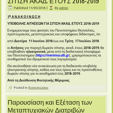
ΣΙΤΙΣΗ ΑΚΑΔ. ΕΤΟΥΣ 2018-2019
Published
11/05/2018
|
By
admin
η
1
Α Ν Α Κ Ο Ι Ν Ω Σ Η
ΥΠΟΒΟΛΗΣ ΑΙΤΗΣΕΩΝ ΓΙΑ ΣΙΤΙΣΗ ΑΚΑΔ. ΕΤΟΥΣ 2018-2019
Ενημερώνουμε τους φοιτητές του Πανεπιστημίου Θεσσαλίας
,
προπτυχιακούς, μεταπτυχιακούς και υποψήφιους διδάκτορες, ότι
από
Δευτέρα 11 Ιουνίου 2018
έως και
Τρίτη 17 Ιουλίου 2018
οι
Αιτήσεις
για παροχή δωρεάν σίτισης, ακαδ. έτους
2018-2019
, θα
υποβληθούν
ηλεκτρονικά
, μέσα από τη διαδικτυακή πλατφόρμα
του Πανεπιστημίου (
https://merimna.uth.gr
), χρησιμοποιώντας τα
συνθηματικά του ιδρυματικού τους λογαριασμού.
Θα ακολουθήσει νέα ανακοίνωση για τη διαδικασία υποβολής
ηλεκτρονικής αίτησης, καθώς και τους όρους και τις προϋποθέσεις
δωρεάν σίτισης για το ακαδημαϊκό έτος
2018-2019
.
Από τη Διεύθυνση Φοιτητικής Μέριμνας
Posted in
Ανακοινώσεις
Παρουσίαση και Εξέταση των
Μεταπτυχιακών Διατριβών