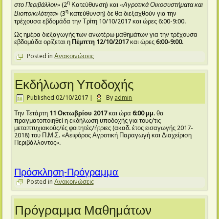
η
στο Περιβάλλον
» (2
Κατεύθυνση) και «
Αγροτικά Οικοσυστήματα και
η
Βιοποικιλότητα
» (3
κατεύθυνση) δε θα διεξαχθούν για την
τρέχουσα εβδομάδα την Τρίτη 10/10/2017 και ώρες 6:00-9:00.
Ως ημέρα διεξαγωγής των ανωτέρω μαθημάτων για την τρέχουσα
εβδομάδα ορίζεται η
Πέμπτη 12/10/2017
και ώρες
6:00-9:00
.
Posted in
Ανακοινώσεις
Εκδήλωση Υποδοχής
Published
02/10/2017
|
By
admin
Την Τετάρτη
11 Οκτωβρίου 2017
και ώρα
6:00 μμ
. θα
πραγματοποιηθεί η εκδήλωση υποδοχής για τους/τις
μεταπτυχιακούς/ές φοιτητές/ήτριες (ακαδ. έτος εισαγωγής 2017-
2018) του Π.Μ.Σ. «Αειφόρος Αγροτική Παραγωγή και Διαχείριση
Περιβάλλοντος».
Πρόσκληση-Πρόγραμμα
Posted in
Ανακοινώσεις
Πρόγραμμα Μαθημάτων