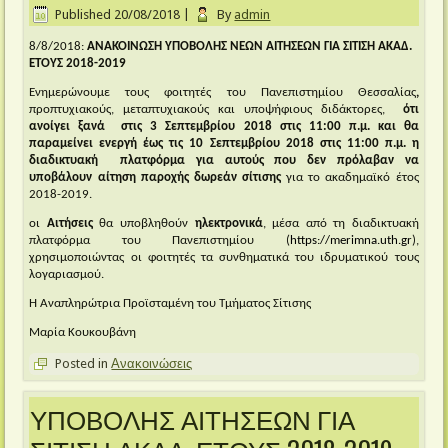
Published
20/08/2018
|
By
admin
8/8/2018:
ΑΝΑΚΟΙΝΩΣΗ ΥΠΟΒΟΛΗΣ ΝΕΩΝ ΑΙΤΗΣΕΩΝ ΓΙΑ ΣΙΤΙΣΗ ΑΚΑΔ.
ΕΤΟΥΣ 2018-2019
Ενημερώνουμε τους φοιτητές του Πανεπιστημίου Θεσσαλίας
,
προπτυχιακούς, μεταπτυχιακούς και υποψήφιους διδάκτορες,
ότι
ανοίγει ξανά στις 3 Σεπτεμβρίου 2018 στις 11:00 π.μ. και θα
παραμείνει ενεργή έως τις 10 Σεπτεμβρίου 2018 στις 11:00 π.μ. η
διαδικτυακή πλατφόρμα για αυτούς που δεν πρόλαβαν να
υποβάλουν αίτηση παροχής δωρεάν σίτισης
για το
ακαδημαϊκό έτος
2018-2019.
οι
Αιτήσεις
θα υποβληθούν
ηλεκτρονικά
, μέσα από τη διαδικτυακή
πλατφόρμα του Πανεπιστημίου (
https://merimna.uth.gr
),
χρησιμοποιώντας οι φοιτητές τα συνθηματικά του ιδρυματικού τους
λογαριασμού.
Η Αναπληρώτρια Προϊσταμένη του Τμήματος Σίτισης
Μαρία Κουκουβάνη
Posted in
Ανακοινώσεις
ΥΠΟΒΟΛΗΣ ΑΙΤΗΣΕΩΝ ΓΙΑ