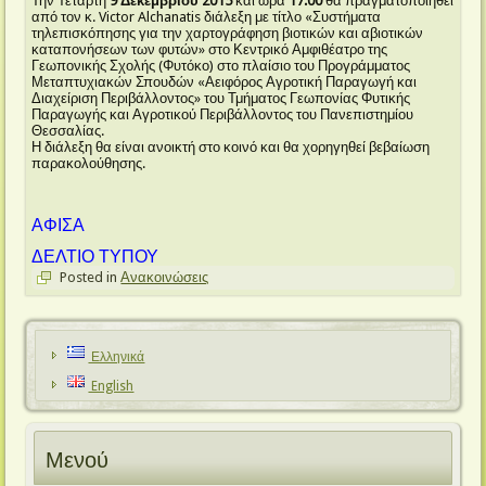
Την Τετάρτη
9 Δεκεμβρίου 2015
και ώρα
17:00
θα πραγματοποιηθεί
από τον κ. Victor Alchanatis διάλεξη με τίτλο «Συστήματα
τηλεπισκόπησης για την χαρτογράφηση βιοτικών και αβιοτικών
καταπονήσεων των φυτών» στο Κεντρικό Αμφιθέατρο της
Γεωπονικής Σχολής (Φυτόκο) στο πλαίσιο του Προγράμματος
Μεταπτυχιακών Σπουδών «Αειφόρος Αγροτική Παραγωγή και
Διαχείριση Περιβάλλοντος» του Τμήματος Γεωπονίας Φυτικής
Παραγωγής και Αγροτικού Περιβάλλοντος του Πανεπιστημίου
Θεσσαλίας.
Η διάλεξη θα είναι ανοικτή στο κοινό και θα χορηγηθεί βεβαίωση
παρακολούθησης.
ΑΦΙΣΑ
ΔΕΛΤΙΟ ΤΥΠΟΥ
Posted in
Ανακοινώσεις
Ελληνικά
English
Μενού