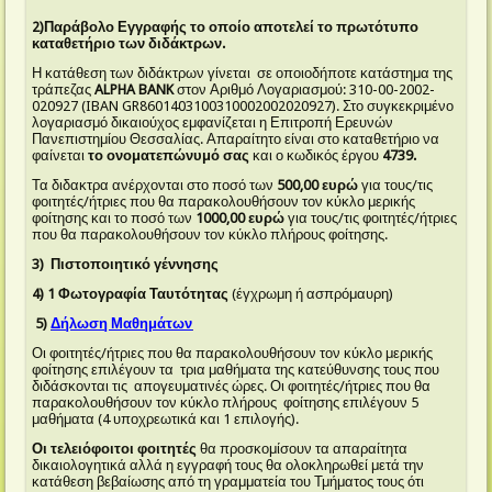
2)Παράβολο Εγγραφής το οποίο αποτελεί το πρωτότυπο
καταθετήριο των διδάκτρων.
Η κατάθεση των διδάκτρων γίνεται σε οποιοδήποτε κατάστημα της
τράπεζας
ALPHA
BANK
στον Αριθμό Λογαριασμού: 310-00-2002-
020927 (IBAN GR8601403100310002002020927). Στο συγκεκριμένο
λογαριασμό δικαιούχος εμφανίζεται η Επιτροπή Ερευνών
Πανεπιστημίου Θεσσαλίας. Απαραίτητο είναι στο καταθετήριο να
φαίνεται
το ονοματεπώνυμό σας
και ο κωδικός έργου
4739.
Τα διδακτρα ανέρχονται στο ποσό των
500,00 ευρώ
για τους/τις
φοιτητές/ήτριες που θα παρακολουθήσουν τον κύκλο μερικής
φοίτησης και το ποσό των
1000,00 ευρώ
για τους/τις φοιτητές/ήτριες
που θα παρακολουθήσουν τον κύκλο πλήρους φοίτησης.
3) Πιστοποιητικό γέννησης
4) 1 Φωτογραφία Ταυτότητας
(έγχρωμη ή ασπρόμαυρη)
5)
Δήλωση Μαθημάτων
Οι φοιτητές/ήτριες που θα παρακολουθήσουν τον κύκλο μερικής
φοίτησης επιλέγουν τα τρια μαθήματα της κατεύθυνσης τους που
διδάσκονται τις απογευματινές ώρες. Οι φοιτητές/ήτριες που θα
παρακολουθήσουν τον κύκλο πλήρους φοίτησης επιλέγουν 5
μαθήματα (4 υποχρεωτικά και 1 επιλογής).
Οι τελειόφοιτοι φοιτητές
θα προσκομίσουν τα απαραίτητα
δικαιολογητικά αλλά η εγγραφή τους θα ολοκληρωθεί μετά την
κατάθεση βεβαίωσης από τη γραμματεία του Τμήματος τους ότι